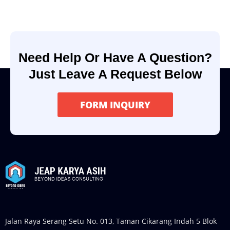
Need Help Or Have A Question?
Just Leave A Request Below
FORM INQUIRY
Jalan Raya Serang Setu No. 013, Taman Cikarang Indah 5 Blok