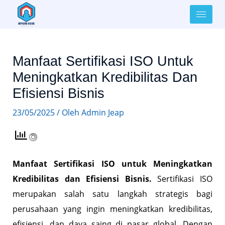
Lewati
ke
Post
konten
navigation
Manfaat Sertifikasi ISO Untuk
Meningkatkan Kredibilitas Dan
Efisiensi Bisnis
23/05/2025
/ Oleh
Admin Jeap
Manfaat Sertifikasi ISO untuk Meningkatkan
Kredibilitas dan Efisiensi Bisnis.
Sertifikasi ISO
merupakan salah satu langkah strategis bagi
perusahaan yang ingin meningkatkan kredibilitas,
efisiensi, dan daya saing di pasar global. Dengan