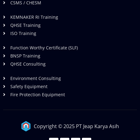
CSMS / CHESM
KEMNAKER RI Training
QHSE Training
ISO Training
Function Worthy Certificate (SLF)
BNSP Training
QHSE Consulting
Environment Consulting
Safety Equipment
Fire Protection Equipment
Copyright © 2025 PT Jeap Karya Asih
F
T
Y
I